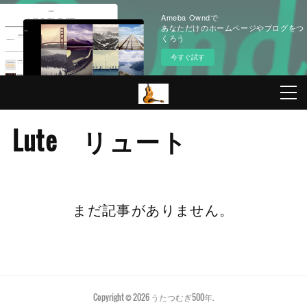
Ameba Owndで
あなただけのホームページやブログをつ
くろう
今すぐ試す
Lute リュート
まだ記事がありません。
Copyright ©
2026
うたつむぎ500年
.